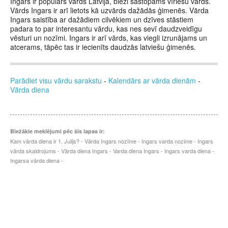
Ingars ir populārs vārds Latvijā, bieži sastopams vīriešu vārds.
Vārds Ingars ir arī lietots kā uzvārds dažādās ģimenēs. Vārda
Ingars saistība ar dažādiem cilvēkiem un dzīves stāstiem
padara to par interesantu vārdu, kas nes sevī daudzveidīgu
vēsturi un nozīmi. Ingars ir arī vārds, kas viegli izrunājams un
atcerams, tāpēc tas ir iecienīts daudzās latviešu ģimenēs.
Parādiet visu vārdu sarakstu
-
Kalendārs ar vārda dienām
-
Vārda diena
Biežākie meklējumi pēc šīs lapas ir:
Kam vārda diena ir 1. Julijs? - Vārda Ingars nozīme - Ingars varda nozime - Ingars
vārda skaidrojums - Vārda diena Ingars - Varda diena Ingars - Ingars varda diena -
Ingarsa vārda diena -