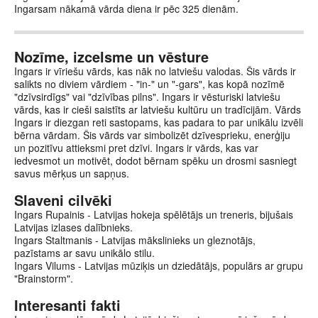
Ingarsam nākamā vārda diena ir pēc 325 dienām.
Nozīme, izcelsme un vēsture
Ingars ir vīriešu vārds, kas nāk no latviešu valodas. Šis vārds ir
salikts no diviem vārdiem - "in-" un "-gars", kas kopā nozīmē
"dzīvsirdīgs" vai "dzīvības pilns". Ingars ir vēsturiski latviešu
vārds, kas ir cieši saistīts ar latviešu kultūru un tradīcijām. Vārds
Ingars ir diezgan reti sastopams, kas padara to par unikālu izvēli
bērna vārdam. Šis vārds var simbolizēt dzīvesprieku, enerģiju
un pozitīvu attieksmi pret dzīvi. Ingars ir vārds, kas var
iedvesmot un motivēt, dodot bērnam spēku un drosmi sasniegt
savus mērķus un sapņus.
Slaveni cilvēki
Ingars Rupainis - Latvijas hokeja spēlētājs un treneris, bijušais
Latvijas izlases dalībnieks.
Ingars Staltmanis - Latvijas mākslinieks un gleznotājs,
pazīstams ar savu unikālo stilu.
Ingars Vilums - Latvijas mūziķis un dziedātājs, populārs ar grupu
"Brainstorm".
Interesanti fakti