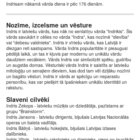
Indrisam nākamā vārda diena ir pēc 176 dienām.
Nozīme, izcelsme un vēsture
Indris ir latviešu vārds, kas nāk no senlatīņu vārda "Indrikis". Šis
vārds savukārt ir cēlies no vārda "Indra", kas nozīmē "dievība"
vai "debesu valdnieks". Indris ir vīriešu vārds, kas Latvijā ir
diezgan reti sastopams. Vārda Indris popularitāte ir pieaugusi
pēdējā laikā, un tas ir kļuvis par modernu un unikālu vārdu
daudziem vecākiem. Vārds Indris var simbolizēt spēku, gudrību
un augstās domas. Vēsturiski vārds Indris ir saistīts ar latviešu
mitoloģiju un senajiem dieviem, kas dod tam vēl dziļāku nozīmi
un bagāto vēsturi. Indris ir vārds ar spēcīgu un neparastu
personību, kas var piešķirt tā īpašniekam unikālu identitāti un
raksturu.
Slaveni cilvēki
Indris Zekops - latviešu mūziķis un dziedātājs, pazīstams ar
grupu "Brainstorm".
Indris Jansons - latviešu dirigents, bijušais Latvijas Nacionālās
operas un baleta vadītājs.
Indris Bāliņš - latviešu hokejists, bijušais Latvijas izlases
dalībnieks.
Indris Vītols - latviešu rakstnieks un dzejnieks, viens no jaunākās