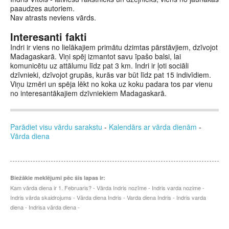
paaudzes autoriem.
Nav atrasts neviens vārds.
Interesanti fakti
Indri ir viens no lielākajiem primātu dzimtas pārstāvjiem, dzīvojot
Madagaskarā. Viņi spēj izmantot savu īpašo balsi, lai
komunicētu uz attālumu līdz pat 3 km. Indri ir ļoti sociāli
dzīvnieki, dzīvojot grupās, kurās var būt līdz pat 15 indivīdiem.
Viņu izmēri un spēja lēkt no koka uz koku padara tos par vienu
no interesantākajiem dzīvniekiem Madagaskarā.
Parādiet visu vārdu sarakstu
-
Kalendārs ar vārda dienām
-
Vārda diena
Biežākie meklējumi pēc šīs lapas ir:
Kam vārda diena ir 1. Februaris? - Vārda Indris nozīme - Indris varda nozime -
Indris vārda skaidrojums - Vārda diena Indris - Varda diena Indris - Indris varda
diena - Indrisa vārda diena -