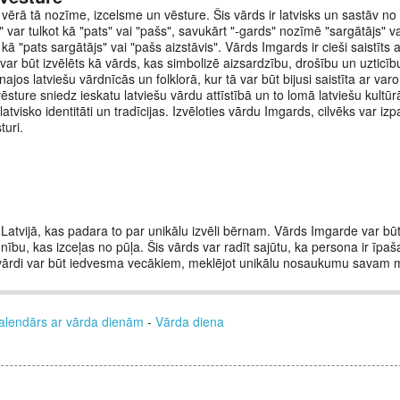
vērā tā nozīme, izcelsme un vēsture. Šis vārds ir latvisks un sastāv no
" var tulkot kā "pats" vai "pašs", savukārt "-gards" nozīmē "sargātājs" vai
kā "pats sargātājs" vai "pašs aizstāvis". Vārds Imgards ir cieši saistīts a
 var būt izvēlēts kā vārds, kas simbolizē aizsardzību, drošību un uzticī
os latviešu vārdnīcās un folklorā, kur tā var būt bijusi saistīta ar var
sture sniedz ieskatu latviešu vārdu attīstībā un to lomā latviešu kultūrā
 latvisko identitāti un tradīcijas. Izvēloties vārdu Imgards, cilvēks var iz
turi.
Latvijā, kas padara to par unikālu izvēli bērnam. Vārds Imgarde var būt 
bu, kas izceļas no pūļa. Šis vārds var radīt sajūtu, ka persona ir īpaša
i vārdi var būt iedvesma vecākiem, meklējot unikālu nosaukumu savam 
alendārs ar vārda dienām
-
Vārda diena