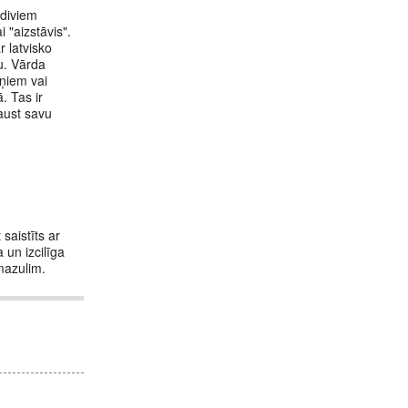
 diviem
 "aizstāvis".
r latvisko
bu. Vārda
oņiem vai
. Tas ir
paust savu
saistīts ar
 un izcilīga
mazulim.