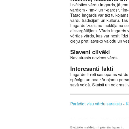
Izvēloties vārdu Imgards, jāņem 
vārdiem - "im-" un "-gards". "Im-
Tātad Imgards var tikt tulkojams 
vārdu tradīcijām un kultūru. Tas
Imgards izcelsme meklējama senaj
aizsargātājiem. Vārda Imgards vē
vērtīgs vārds, kas var nesīt līdzi
cieņu pret latvisko valodu un vēs
Slaveni cilvēki
Nav atrasts neviens vārds.
Interesanti fakti
Imgarde ir reti sastopams vārds 
spēcīgu un neatkārtojamu personī
savā veidā. Skaisti un neierast
Parādiet visu vārdu sarakstu
-
K
Biežākie meklējumi pēc šīs lapas ir: