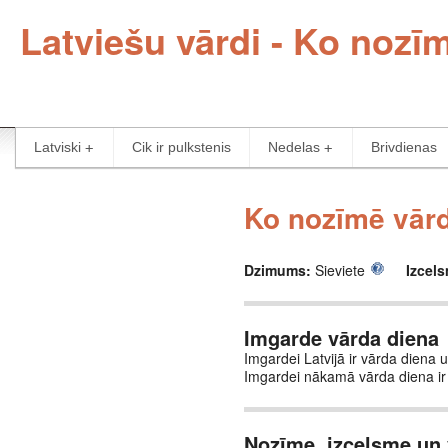
Latviešu vārdi - Ko nozī
Latviski
Cik ir pulkstenis
Nedelas
Brivdienas
Ko nozīmē vārd
Dzimums:
Sieviete
Izcel
Imgarde vārda diena
Imgardei Latvijā ir vārda diena un
Imgardei nākamā vārda diena ir
Nozīme, izcelsme un 