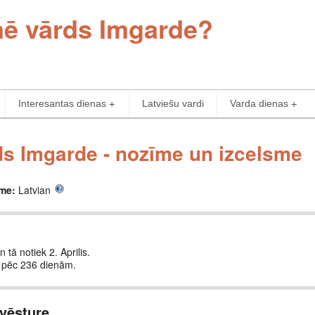
mē vārds Imgarde?
Interesantas dienas
Latviešu vardi
Varda dienas
s Imgarde - nozīme un izcelsme
sme:
Latvian
 tā notiek 2. Aprilis.
 pēc 236 dienām.
vēsture