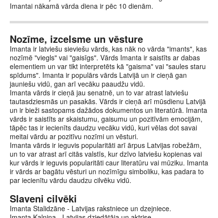
Imantai nākamā vārda diena ir pēc 10 dienām.
Nozīme, izcelsme un vēsture
Imanta ir latviešu sieviešu vārds, kas nāk no vārda "imants", kas
nozīmē "viegls" vai "gaisīgs". Vārds Imanta ir saistīts ar dabas
elementiem un var tikt interpretēts kā "gaisma" vai "saules staru
spīdums". Imanta ir populārs vārds Latvijā un ir cieņā gan
jauniešu vidū, gan arī vecāku paaudžu vidū.
Imanta vārds ir cieņā jau senatnē, un to var atrast latviešu
tautasdziesmās un pasakās. Vārds ir cieņā arī mūsdienu Latvijā
un ir bieži sastopams dažādos dokumentos un literatūrā. Imanta
vārds ir saistīts ar skaistumu, gaisumu un pozitīvām emocijām,
tāpēc tas ir iecienīts daudzu vecāku vidū, kuri vēlas dot savai
meitai vārdu ar pozitīvu nozīmi un vēsturi.
Imanta vārds ir ieguvis popularitāti arī ārpus Latvijas robežām,
un to var atrast arī citās valstīs, kur dzīvo latviešu kopienas vai
kur vārds ir ieguvis popularitāti caur literatūru vai mūziku. Imanta
ir vārds ar bagātu vēsturi un nozīmīgu simboliku, kas padara to
par iecienītu vārdu daudzu cilvēku vidū.
Slaveni cilvēki
Imanta Stalidzāne - Latvijas rakstniece un dzejniece.
Imanta Kalniņa - Latvijas dziedātāja un aktrise.