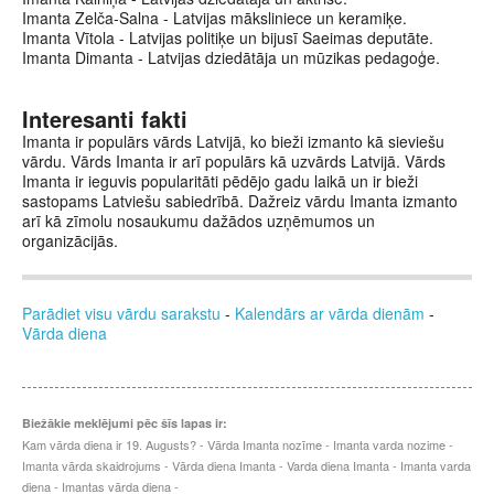
Imanta Zelča-Salna - Latvijas māksliniece un keramiķe.
Imanta Vītola - Latvijas politiķe un bijusī Saeimas deputāte.
Imanta Dimanta - Latvijas dziedātāja un mūzikas pedagoģe.
Interesanti fakti
Imanta ir populārs vārds Latvijā, ko bieži izmanto kā sieviešu
vārdu. Vārds Imanta ir arī populārs kā uzvārds Latvijā. Vārds
Imanta ir ieguvis popularitāti pēdējo gadu laikā un ir bieži
sastopams Latviešu sabiedrībā. Dažreiz vārdu Imanta izmanto
arī kā zīmolu nosaukumu dažādos uzņēmumos un
organizācijās.
Parādiet visu vārdu sarakstu
-
Kalendārs ar vārda dienām
-
Vārda diena
Biežākie meklējumi pēc šīs lapas ir:
Kam vārda diena ir 19. Augusts? - Vārda Imanta nozīme - Imanta varda nozime -
Imanta vārda skaidrojums - Vārda diena Imanta - Varda diena Imanta - Imanta varda
diena - Imantas vārda diena -