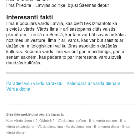
Ilma Priedīte - Latvijas politiķe, bijusi Saeimas deput
Interesanti fakti
Ilma ir populārs vārds Latvijā, kas bieži tiek izmantots kā
sieviešu vārds. Vārds Ilma ir arī sastopams citās valstīs,
piemēram, Turcijā un Somijā, kur tam var būt savas unikālas
nozīmes un vēsture. Ilma ir arī vārds, kas var būt saistīts ar
dažādiem mitoloģiskiem vai kultūras aspektiem dažādās
kultūrās. Kopumā vārds Ilma var būt gan mūsdienīgs, gan ar
senām saknēm, kas padara to par interesantu vārdu izvēli
daudzās kultūrās.
Parādiet visu vārdu sarakstu
-
Kalendārs ar vārda dienām
-
Vārda diena
Biežākie meklējumi pēc šīs lapas ir:
Kam vārda diena ir 2. Oktobris? - Vārda Ilma nozīme - Ilma varda nozime - Ilma
vārda skaidrojums - Vārda diena Ilma - Varda diena Ilma - Ilma varda diena - Ilmas
vārda diena -