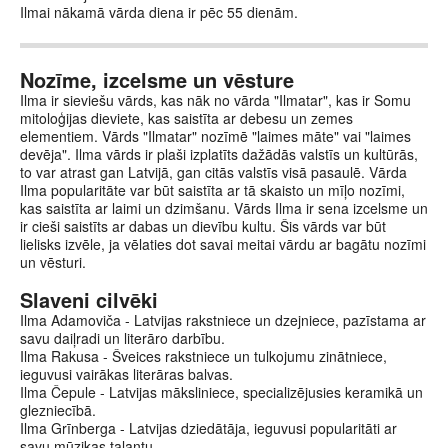
Ilmai nākamā vārda diena ir pēc 55 dienām.
Nozīme, izcelsme un vēsture
Ilma ir sieviešu vārds, kas nāk no vārda "Ilmatar", kas ir Somu
mitoloģijas dieviete, kas saistīta ar debesu un zemes
elementiem. Vārds "Ilmatar" nozīmē "laimes māte" vai "laimes
devēja". Ilma vārds ir plaši izplatīts dažādās valstīs un kultūrās,
to var atrast gan Latvijā, gan citās valstīs visā pasaulē. Vārda
Ilma popularitāte var būt saistīta ar tā skaisto un mīļo nozīmi,
kas saistīta ar laimi un dzimšanu. Vārds Ilma ir sena izcelsme un
ir cieši saistīts ar dabas un dievību kultu. Šis vārds var būt
lielisks izvēle, ja vēlaties dot savai meitai vārdu ar bagātu nozīmi
un vēsturi.
Slaveni cilvēki
Ilma Adamoviča - Latvijas rakstniece un dzejniece, pazīstama ar
savu daiļradi un literāro darbību.
Ilma Rakusa - Šveices rakstniece un tulkojumu zinātniece,
ieguvusi vairākas literāras balvas.
Ilma Čepule - Latvijas māksliniece, specializējusies keramikā un
glezniecībā.
Ilma Grīnberga - Latvijas dziedātāja, ieguvusi popularitāti ar
savu mūzikas talantu.