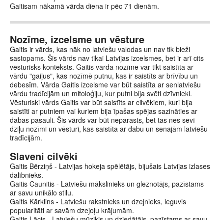
Gaitisam nākamā vārda diena ir pēc 71 dienām.
Nozīme, izcelsme un vēsture
Gaitis ir vārds, kas nāk no latviešu valodas un nav tik bieži
sastopams. Šis vārds nav tikai Latvijas izcelsmes, bet ir arī cits
vēsturisks konteksts. Gaitis vārda nozīme var tikt saistīta ar
vārdu "gaiļus", kas nozīmē putnu, kas ir saistīts ar brīvību un
debesīm. Vārda Gaitis izcelsme var būt saistīta ar senlatviešu
vārdu tradīcijām un mitoloģiju, kur putni bija svēti dzīvnieki.
Vēsturiski vārds Gaitis var būt saistīts ar cilvēkiem, kuri bija
saistīti ar putniem vai kuriem bija īpašas spējas sazināties ar
dabas pasauli. Šis vārds var būt neparasts, bet tas nes sevī
dziļu nozīmi un vēsturi, kas saistīta ar dabu un senajām latviešu
tradīcijām.
Slaveni cilvēki
Gaitis Bērziņš - Latvijas hokeja spēlētājs, bijušais Latvijas izlases
dalībnieks.
Gaitis Caunitis - Latviešu mākslinieks un gleznotājs, pazīstams
ar savu unikālo stilu.
Gaitis Kārklins - Latviešu rakstnieks un dzejnieks, ieguvis
popularitāti ar savām dzejoļu krājumām.
Gaitis Lācis - Latviešu mūziķis un dziedātājs, pazīstams ar savu