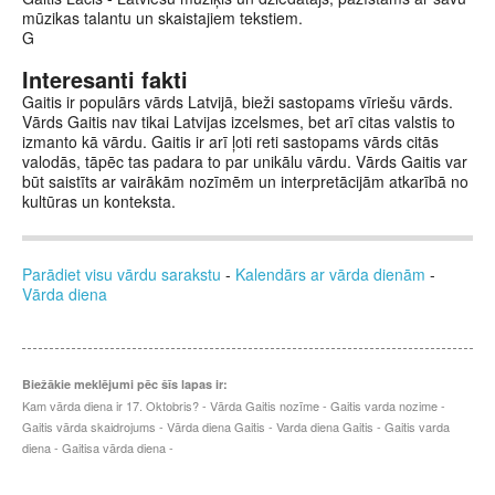
mūzikas talantu un skaistajiem tekstiem.
G
Interesanti fakti
Gaitis ir populārs vārds Latvijā, bieži sastopams vīriešu vārds.
Vārds Gaitis nav tikai Latvijas izcelsmes, bet arī citas valstis to
izmanto kā vārdu. Gaitis ir arī ļoti reti sastopams vārds citās
valodās, tāpēc tas padara to par unikālu vārdu. Vārds Gaitis var
būt saistīts ar vairākām nozīmēm un interpretācijām atkarībā no
kultūras un konteksta.
Parādiet visu vārdu sarakstu
-
Kalendārs ar vārda dienām
-
Vārda diena
Biežākie meklējumi pēc šīs lapas ir:
Kam vārda diena ir 17. Oktobris? - Vārda Gaitis nozīme - Gaitis varda nozime -
Gaitis vārda skaidrojums - Vārda diena Gaitis - Varda diena Gaitis - Gaitis varda
diena - Gaitisa vārda diena -