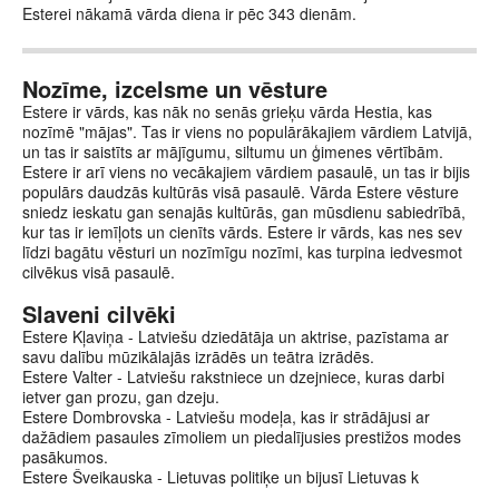
Esterei nākamā vārda diena ir pēc 343 dienām.
Nozīme, izcelsme un vēsture
Estere ir vārds, kas nāk no senās grieķu vārda Hestia, kas
nozīmē "mājas". Tas ir viens no populārākajiem vārdiem Latvijā,
un tas ir saistīts ar mājīgumu, siltumu un ģimenes vērtībām.
Estere ir arī viens no vecākajiem vārdiem pasaulē, un tas ir bijis
populārs daudzās kultūrās visā pasaulē. Vārda Estere vēsture
sniedz ieskatu gan senajās kultūrās, gan mūsdienu sabiedrībā,
kur tas ir iemīļots un cienīts vārds. Estere ir vārds, kas nes sev
līdzi bagātu vēsturi un nozīmīgu nozīmi, kas turpina iedvesmot
cilvēkus visā pasaulē.
Slaveni cilvēki
Estere Kļaviņa - Latviešu dziedātāja un aktrise, pazīstama ar
savu dalību mūzikālajās izrādēs un teātra izrādēs.
Estere Valter - Latviešu rakstniece un dzejniece, kuras darbi
ietver gan prozu, gan dzeju.
Estere Dombrovska - Latviešu modeļa, kas ir strādājusi ar
dažādiem pasaules zīmoliem un piedalījusies prestižos modes
pasākumos.
Estere Šveikauska - Lietuvas politiķe un bijusī Lietuvas k