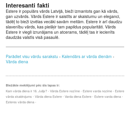
Interesanti fakti
Estere ir populārs vārds Latvijā, bieži izmantots gan kā vārds,
gan uzvārds. Vārds Estere ir saistīts ar skaistumu un eleganci,
tādēļ to bieži izvēlas vecāki savām meitām. Estere ir arī daudzu
slavenību vārds, kas piešķir tam papildus popularitāti. Vārds
Estere ir viegli izrunājams un atcerams, tādēļ tas ir iecienīts
daudzās valstīs visā pasaulē.
Parādiet visu vārdu sarakstu
-
Kalendārs ar vārda dienām
-
Vārda diena
Biežākie meklējumi pēc šīs lapas ir:
Kam vārda diena ir 16. Julijs? - Vārda Estere nozīme - Estere varda nozime - Estere
vārda skaidrojums - Vārda diena Estere - Varda diena Estere - Estere varda diena -
Esteres vārda diena -