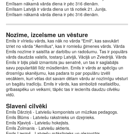
Emīlsam nākamā vārda diena ir pēc 316 dienām.
Emīlsam Latvijā ir vārda diena un tā notiek 21. Junijs.
Emīlsam nākamā vārda diena ir pēc 316 dienām.
Nozīme, izcelsme un vēsture
Emils ir vīriešu vārds, kas nāk no vārda "Emil", kas savukārt
izriet no vārda "Aemilius", kas ir romiešu ģimenes vārds. Vārda
Emils nozīme ir saistīta ar darbību un radošumu. Tas ir populārs
vārds daudzās valstīs, tostarp Latvijā, Vācijā un Zviedrijā. Vārds
Emils ir bijis plaši izmantots jau senatnē, un tas ir saglabājis
savu popularitāti līdz mūsdienām. Emils ir vārds ar spēcīgu un
drosmīgu skanējumu, kas padara to par populāru izvēli
vecākiem, kuri vēlas dot savam dēlam vārdu ar nozīmīgu vēsturi
un bagātu tradīciju. Emils ir vārds, kas simbolizē neatlaidību,
gribasspēku un veiksmi, tāpēc tas ir iecienīts daudzu cilvēku
vidū.
Slaveni cilvēki
Emils Dārziņš - Latviešu komponists un mūzikas pedagogs.
Emils Blūms - Latviešu rakstnieks un dzejnieks.
Emils Kļaviņš - Latviešu hokejists.
Emils Zolmanis - Latviešu aktieris.
Emils Liepiņš - Latviešu mākslinieks un gleznotājs.