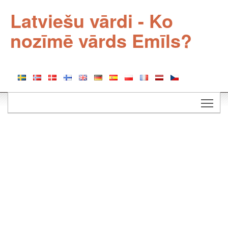
Latviešu vārdi - Ko
nozīmē vārds Emīls?
Togg