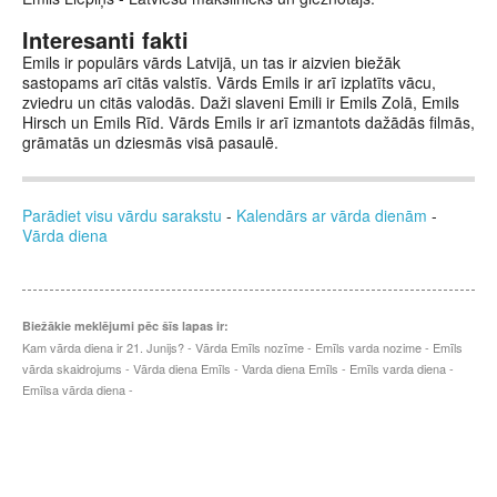
Interesanti fakti
Emils ir populārs vārds Latvijā, un tas ir aizvien biežāk
sastopams arī citās valstīs. Vārds Emils ir arī izplatīts vācu,
zviedru un citās valodās. Daži slaveni Emili ir Emils Zolā, Emils
Hirsch un Emils Rīd. Vārds Emils ir arī izmantots dažādās filmās,
grāmatās un dziesmās visā pasaulē.
Parādiet visu vārdu sarakstu
-
Kalendārs ar vārda dienām
-
Vārda diena
Biežākie meklējumi pēc šīs lapas ir:
Kam vārda diena ir 21. Junijs? - Vārda Emīls nozīme - Emīls varda nozime - Emīls
vārda skaidrojums - Vārda diena Emīls - Varda diena Emīls - Emīls varda diena -
Emīlsa vārda diena -