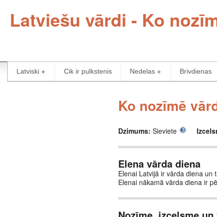
Latviešu vārdi - Ko nozī
Latviski
Cik ir pulkstenis
Nedelas
Brivdienas
Ko nozīmē vārd
Dzimums:
Sieviete
Izcel
Elena vārda diena
Elenai Latvijā ir vārda diena un 
Elenai nākamā vārda diena ir p
Nozīme, izcelsme un 