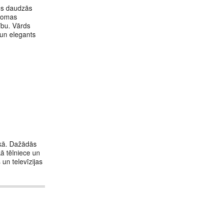
rds daudzās
 Romas
ību. Vārds
 un elegants
ikā. Dažādās
kā tēlniece un
un televīzijas