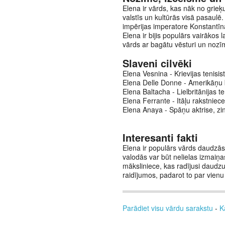
Elena ir vārds, kas nāk no grie
valstīs un kultūrās visā pasaulē.
impērijas imperatore Konstantīna
Elena ir bijis populārs vairākos 
vārds ar bagātu vēsturi un nozīm
Slaveni cilvēki
Elena Vesnina - Krievijas tenisi
Elena Delle Donne - Amerikāņu b
Elena Baltacha - Lielbritānijas t
Elena Ferrante - Itāļu rakstniec
Elena Anaya - Spāņu aktrise, z
Interesanti fakti
Elena ir populārs vārds daudzās 
valodās var būt nelielas izmaiņa
māksliniece, kas radījusi daudzu
raidījumos, padarot to par vien
Parādiet visu vārdu sarakstu
-
K