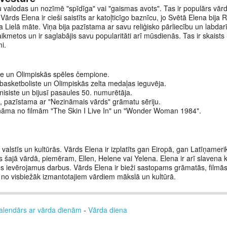
ķu valodas un nozīmē "spīdīga" vai "gaismas avots". Tas ir populārs vā
 Vārds Elena ir cieši saistīts ar katoļticīgo baznīcu, jo Svētā Elena bija
 Lielā māte. Viņa bija pazīstama ar savu reliģisko pārliecību un labdar
laikmetos un ir saglabājis savu popularitāti arī mūsdienās. Tas ir skaists
i.
ste un Olimpiskās spēles čempione.
asketboliste un Olimpiskās zelta medaļas ieguvēja.
enisiste un bijusī pasaules 50. numurētāja.
e, pazīstama ar "Nezināmais vārds" grāmatu sēriju.
ināma no filmām "The Skin I Live In" un "Wonder Woman 1984".
valstīs un kultūrās. Vārds Elena ir izplatīts gan Eiropā, gan Latīņamer
s šajā vārdā, piemēram, Ellen, Helene vai Yelena. Elena ir arī slavena 
s ievērojamus darbus. Vārds Elena ir bieži sastopams grāmatās, filmās 
u no visbiežāk izmantotajiem vārdiem mākslā un kultūrā.
alendārs ar vārda dienām
-
Vārda diena