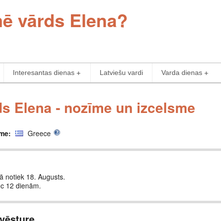
mē vārds Elena?
Interesantas dienas
Latviešu vardi
Varda dienas
s Elena - nozīme un izcelsme
sme:
Greece
tā notiek 18. Augusts.
ēc 12 dienām.
vēsture