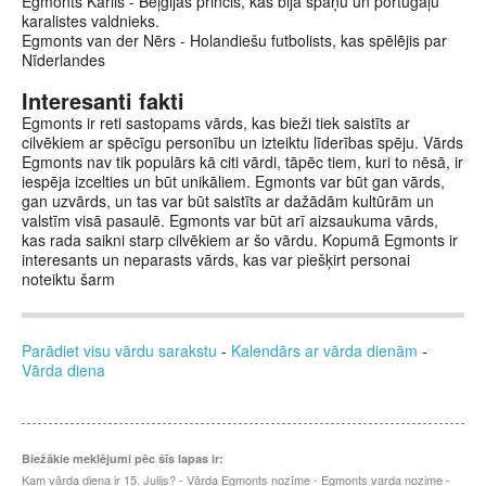
Egmonts Kārlis - Beļģijas princis, kas bija spāņu un portugāļu
karalistes valdnieks.
Egmonts van der Nērs - Holandiešu futbolists, kas spēlējis par
Nīderlandes
Interesanti fakti
Egmonts ir reti sastopams vārds, kas bieži tiek saistīts ar
cilvēkiem ar spēcīgu personību un izteiktu līderības spēju. Vārds
Egmonts nav tik populārs kā citi vārdi, tāpēc tiem, kuri to nēsā, ir
iespēja izcelties un būt unikāliem. Egmonts var būt gan vārds,
gan uzvārds, un tas var būt saistīts ar dažādām kultūrām un
valstīm visā pasaulē. Egmonts var būt arī aizsaukuma vārds,
kas rada saikni starp cilvēkiem ar šo vārdu. Kopumā Egmonts ir
interesants un neparasts vārds, kas var piešķirt personai
noteiktu šarm
Parādiet visu vārdu sarakstu
-
Kalendārs ar vārda dienām
-
Vārda diena
Biežākie meklējumi pēc šīs lapas ir:
Kam vārda diena ir 15. Julijs? - Vārda Egmonts nozīme - Egmonts varda nozime -