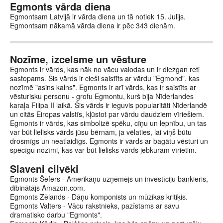
Egmonts vārda diena
Egmontsam Latvijā ir vārda diena un tā notiek 15. Julijs.
Egmontsam nākamā vārda diena ir pēc 343 dienām.
Nozīme, izcelsme un vēsture
Egmonts ir vārds, kas nāk no vācu valodas un ir diezgan reti
sastopams. Šis vārds ir cieši saistīts ar vārdu "Egmond", kas
nozīmē "asins kalns". Egmonts ir arī vārds, kas ir saistīts ar
vēsturisku personu - grofu Egmontu, kurš bija Nīderlandes
karaļa Filipa II laikā. Šis vārds ir ieguvis popularitāti Nīderlandē
un citās Eiropas valstīs, kļūstot par vārdu daudziem vīriešiem.
Egmonts ir vārds, kas simbolizē spēku, cīņu un lepnību, un tas
var būt lielisks vārds jūsu bērnam, ja vēlaties, lai viņš būtu
drosmīgs un neatlaidīgs. Egmonts ir vārds ar bagātu vēsturi un
spēcīgu nozīmi, kas var būt lielisks vārds jebkuram vīrietim.
Slaveni cilvēki
Egmonts Šēfers - Amerikāņu uzņēmējs un investīciju bankieris,
dibinātājs Amazon.com.
Egmonts Zēlands - Dāņu komponists un mūzikas kritiķis.
Egmonts Valters - Vācu rakstnieks, pazīstams ar savu
dramatisko darbu "Egmonts".