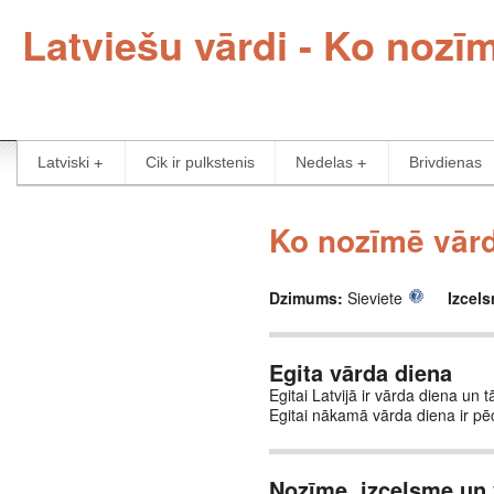
Latviešu vārdi - Ko nozī
Latviski
Cik ir pulkstenis
Nedelas
Brivdienas
Ko nozīmē vārd
Dzimums:
Sieviete
Izcel
Egita vārda diena
Egitai Latvijā ir vārda diena un t
Egitai nākamā vārda diena ir p
Nozīme, izcelsme un 