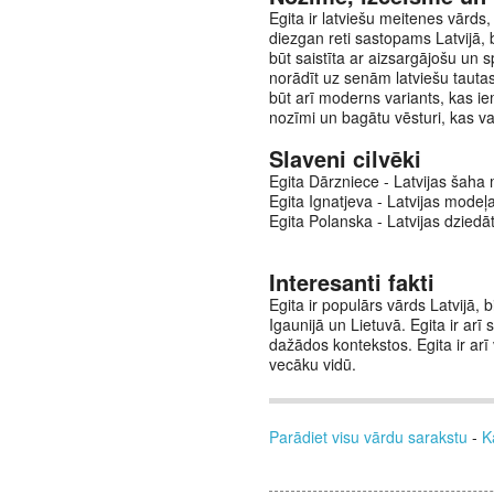
Egita ir latviešu meitenes vārds,
diezgan reti sastopams Latvijā, b
būt saistīta ar aizsargājošu un 
norādīt uz senām latviešu tautas
būt arī moderns variants, kas ie
nozīmi un bagātu vēsturi, kas v
Slaveni cilvēki
Egita Dārzniece - Latvijas šaha m
Egita Ignatjeva - Latvijas modeļa
Egita Polanska - Latvijas dziedā
Interesanti fakti
Egita ir populārs vārds Latvijā, 
Igaunijā un Lietuvā. Egita ir arī
dažādos kontekstos. Egita ir arī
vecāku vidū.
Parādiet visu vārdu sarakstu
-
K