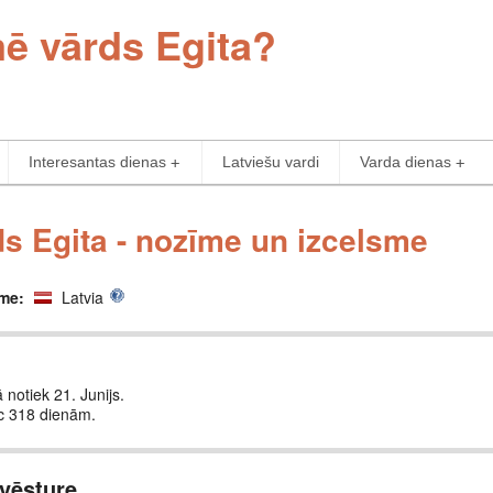
mē vārds Egita?
Interesantas dienas
Latviešu vardi
Varda dienas
s Egita - nozīme un izcelsme
sme:
Latvia
ā notiek 21. Junijs.
ēc 318 dienām.
vēsture