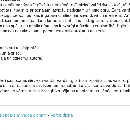
 kas nāk no vārda "Egīls", kas nozīmē "dzīvnieks" vai "dzīvnieka cīņa". Š
et tas ir saistīts ar senajām latviešu tradīcijām un mitoloģiju. Egita vār
spēcīgu personību, kas ir gatava cīnīties par savu dzīvi un mērķiem. Vā
dziesmām un leģendām, kurās var būt minēti līdzīgi vārdi vai jēdzieni. 
mieso spēku un neatlaidību, kas ir svarīgi mūsdienu sabiedrībā. Egita ir
ar sniegt nesalīdzināmu personības raksturojumu un spēku.
eistare un lietpratēja.
 un aktrise.
tāja un dziesmu autore.
bieži sastopams sieviešu vārds. Vārds Egita ir arī izplatīts citās valstīs,
 saistīta ar dažādiem svētkiem un tradīcijām Latvijā, kur šis vārds var b
 viens no vārdiem, kas ir viegli izrunājams un atcerams, tāpēc tas ir iec
alendārs ar vārda dienām
-
Vārda diena