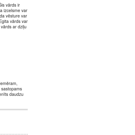
is vārds ir
da izcelsme var
rda vēsture var
Egita vārds var
 vārds ar dziļu
 piemēram,
ūt sastopams
ienīts daudzu