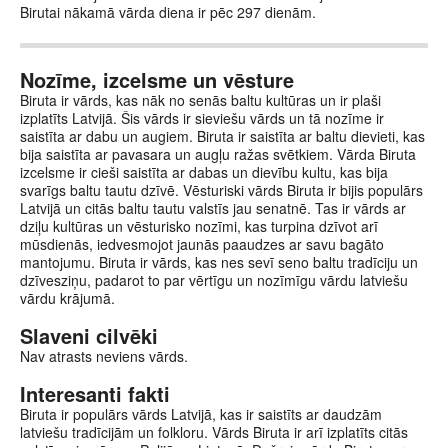
Birutai nākamā vārda diena ir pēc 297 dienām.
Nozīme, izcelsme un vēsture
Biruta ir vārds, kas nāk no senās baltu kultūras un ir plaši
izplatīts Latvijā. Šis vārds ir sieviešu vārds un tā nozīme ir
saistīta ar dabu un augiem. Biruta ir saistīta ar baltu dievieti, kas
bija saistīta ar pavasara un augļu ražas svētkiem. Vārda Biruta
izcelsme ir cieši saistīta ar dabas un dievību kultu, kas bija
svarīgs baltu tautu dzīvē. Vēsturiski vārds Biruta ir bijis populārs
Latvijā un citās baltu tautu valstīs jau senatnē. Tas ir vārds ar
dziļu kultūras un vēsturisko nozīmi, kas turpina dzīvot arī
mūsdienās, iedvesmojot jaunās paaudzes ar savu bagāto
mantojumu. Biruta ir vārds, kas nes sevī seno baltu tradīciju un
dzīvesziņu, padarot to par vērtīgu un nozīmīgu vārdu latviešu
vārdu krājumā.
Slaveni cilvēki
Nav atrasts neviens vārds.
Interesanti fakti
Biruta ir populārs vārds Latvijā, kas ir saistīts ar daudzām
latviešu tradīcijām un folkloru. Vārds Biruta ir arī izplatīts citās