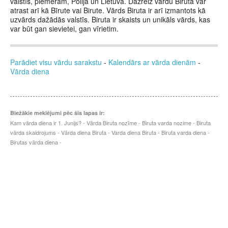
valstīs, piemēram, Polijā un Lietuvā. Dažreiz vārdu Biruta var
atrast arī kā Bīrute vai Birute. Vārds Biruta ir arī izmantots kā
uzvārds dažādās valstīs. Biruta ir skaists un unikāls vārds, kas
var būt gan sievietei, gan vīrietim.
Parādiet visu vārdu sarakstu
-
Kalendārs ar vārda dienām
-
Vārda diena
Biežākie meklējumi pēc šīs lapas ir:
Kam vārda diena ir 1. Junijs? - Vārda Biruta nozīme - Biruta varda nozime - Biruta
vārda skaidrojums - Vārda diena Biruta - Varda diena Biruta - Biruta varda diena -
Birutas vārda diena -