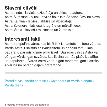
Slaveni cilvēki
Astra Linde - latviešu dziedātāja un dziesmu autore.
Astra Skrastiņa - bijusī Latvijas hokejista Sandisa Ozoliņa sieva.
Astra Kalniņa - latviešu aktrise un dziedātāja.
Astra Zoldnere - latviešu fotogrāfe un māksliniece.
Astra Vītola - latviešu rakstniece un žurnāliste.
Interesanti fakti
Astra ir populārs vārds, kas bieži tiek izmantots meiteņu vārdos.
Vārds Astra ir saistīts ar zvaigznītēm un debesu tēmu, kas
padara to par misticismu pilnu izvēli. Dažādās valstīs Astra var
būt gan vārds, gan uzvārds, kas liecina par tās plašo izplatību
un popularitāti. Vārds Astra var būt gan moderns, gan klasisks,
atkarībā no personīgajām preference.
Parādiet visu vārdu sarakstu
-
Kalendārs ar vārda dienām
-
Vārda diena
Biežākie meklējumi pēc šīs lapas ir: