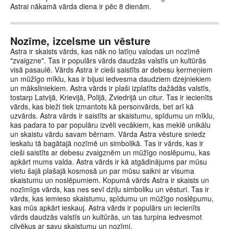
Astrai nākamā vārda diena ir pēc 8 dienām.
Nozīme, izcelsme un vēsture
Astra ir skaists vārds, kas nāk no latīņu valodas un nozīmē
"zvaigzne". Tas ir populārs vārds daudzās valstīs un kultūrās
visā pasaulē. Vārds Astra ir cieši saistīts ar debesu ķermeņiem
un mūžīgo mīklu, kas ir bijusi iedvesma daudziem dzejniekiem
un māksliniekiem. Astra vārds ir plaši izplatīts dažādās valstīs,
tostarp Latvijā, Krievijā, Polijā, Zviedrijā un citur. Tas ir iecienīts
vārds, kas bieži tiek izmantots kā personvārds, bet arī kā
uzvārds. Astra vārds ir saistīts ar skaistumu, spīdumu un mīklu,
kas padara to par populāru izvēli vecākiem, kas meklē unikālu
un skaistu vārdu savam bērnam. Vārda Astra vēsture sniedz
ieskatu tā bagātajā nozīmē un simbolikā. Tas ir vārds, kas ir
cieši saistīts ar debesu zvaigznēm un mūžīgo noslēpumu, kas
apkārt mums valda. Astra vārds ir kā atgādinājums par mūsu
vietu šajā plašajā kosmosā un par mūsu saikni ar visuma
skaistumu un noslēpumiem. Kopumā vārds Astra ir skaists un
nozīmīgs vārds, kas nes sevī dziļu simboliku un vēsturi. Tas ir
vārds, kas iemieso skaistumu, spīdumu un mūžīgo noslēpumu,
kas mūs apkārt ieskauj. Astra vārds ir populārs un iecienīts
vārds daudzās valstīs un kultūrās, un tas turpina iedvesmot
cilvēkus ar savu skaistumu un nozīmi.