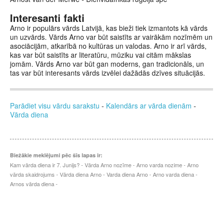
Interesanti fakti
Arno ir populārs vārds Latvijā, kas bieži tiek izmantots kā vārds
un uzvārds. Vārds Arno var būt saistīts ar vairākām nozīmēm un
asociācijām, atkarībā no kultūras un valodas. Arno ir arī vārds,
kas var būt saistīts ar literatūru, mūziku vai citām mākslas
jomām. Vārds Arno var būt gan moderns, gan tradicionāls, un
tas var būt interesants vārds izvēlei dažādās dzīves situācijās.
Parādiet visu vārdu sarakstu
-
Kalendārs ar vārda dienām
-
Vārda diena
Biežākie meklējumi pēc šīs lapas ir:
Kam vārda diena ir 7. Junijs? - Vārda Arno nozīme - Arno varda nozime - Arno
vārda skaidrojums - Vārda diena Arno - Varda diena Arno - Arno varda diena -
Arnos vārda diena -