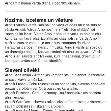
Arnoam nākamā vārda diena ir pēc 305 dienām.
Nozīme, izcelsme un vēsture
Arno ir vīriešu vārds, kas nāk no vācu valodas un ir saistīts ar
vārdu Arnold. Vārda Arno nozīme ir "liels lāču cīnītājs" vai
"spēcīgs kā lācis". Vārds Arno ir populārs vācu un holandiešu
kultūrās, un tas ir plaši izplatīts arī citās valstīs. Vārds Arno ir
cieši saistīts ar vēsturi, jo tas ir bijis izmantots daudzos
literatūras darbos, mākslā un mūzikā. Arno ir vārds ar spēcīgu
un drosmīgu nozīmi, kas var simbolizēt cīņu un uzvaru. Vārds
Arno ir arī saistīts ar cilvēkiem, kuri ir neatlaidīgi, drosmīgi un
lepni par savām saknēm un identitāti.
Slaveni cilvēki
Arno Babajanian - Armēnijas komponists un pianists, pazīstams
ar savu klavieru mūziku.
Arnošt Lustig - Čehu rakstnieks un scenārists, slavens ar savām
prozas darbībām par Otrā pasaules kara laiku.
Arnošt Frischer - Čehu gleznotājs, kurš specializējies portretu
glezniecībā.
Arnošt Goldflam - Horvātu rakstnieks un žurnālists, pazīstams ar
savām politiski satīriskajām darbībām.
Arnošt van der Merwe - Dienvidāfrikas rugbija spē