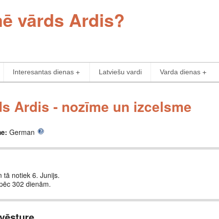
mē vārds Ardis?
Interesantas dienas
Latviešu vardi
Varda dienas
s Ardis - nozīme un izcelsme
me:
German
 tā notiek 6. Junijs.
 pēc 302 dienām.
vēsture