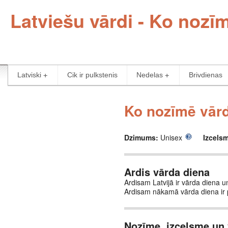
Latviešu vārdi - Ko nozī
Latviski
Cik ir pulkstenis
Nedelas
Brivdienas
Ko nozīmē vārd
Dzimums:
Unisex
Izcels
Ardis vārda diena
Ardisam Latvijā ir vārda diena un
Ardisam nākamā vārda diena ir
Nozīme, izcelsme un 