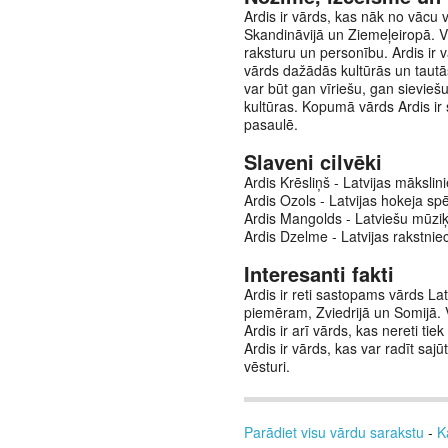
Ardis ir vārds, kas nāk no vācu v
Skandināvijā un Ziemeļeiropā. Vā
raksturu un personību. Ardis ir v
vārds dažādās kultūrās un tautās
var būt gan vīriešu, gan sievieš
kultūras. Kopumā vārds Ardis ir 
pasaulē.
Slaveni cilvēki
Ardis Krēsliņš - Latvijas māksli
Ardis Ozols - Latvijas hokeja spē
Ardis Mangolds - Latviešu mūzi
Ardis Dzelme - Latvijas rakstnie
Interesanti fakti
Ardis ir reti sastopams vārds Lat
piemēram, Zviedrijā un Somijā. V
Ardis ir arī vārds, kas nereti ti
Ardis ir vārds, kas var radīt sa
vēsturi.
Parādiet visu vārdu sarakstu
-
K