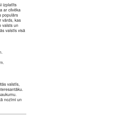
 izplatīts
a ar cilvēka
is populārs
r vārds, kas
o valsts un
s valstīs visā
m.
em.
tās valstīs,
nteresantāku.
nosaukumu.
 tā nozīmi un