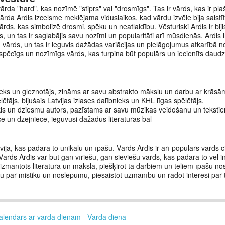
ārda "hard", kas nozīmē "stiprs" vai "drosmīgs". Tas ir vārds, kas ir plaši
rda Ardis izcelsme meklējama viduslaikos, kad vārdu izvēle bija saistīt
ārds, kas simbolizē drosmi, spēku un neatlaidību. Vēsturiski Ardis ir bij
, un tas ir saglabājis savu nozīmi un popularitāti arī mūsdienās. Ardis i
u vārds, un tas ir ieguvis dažādas variācijas un pielāgojumus atkarībā n
spēcīgs un nozīmīgs vārds, kas turpina būt populārs un iecienīts daudzā
nieks un gleznotājs, zināms ar savu abstrakto mākslu un darbu ar krāsā
lētājs, bijušais Latvijas izlases dalībnieks un KHL līgas spēlētājs.
ķis un dziesmu autors, pazīstams ar savu mūzikas veidošanu un teksti
ce un dzejniece, ieguvusi dažādus literatūras bal
vijā, kas padara to unikālu un īpašu. Vārds Ardis ir arī populārs vārds ci
ārds Ardis var būt gan vīriešu, gan sieviešu vārds, kas padara to vēl i
ek izmantots literatūrā un mākslā, piešķirot tā darbiem un tēliem īpašu 
jūtu par mistiku un noslēpumu, piesaistot uzmanību un radot interesi par
alendārs ar vārda dienām
-
Vārda diena