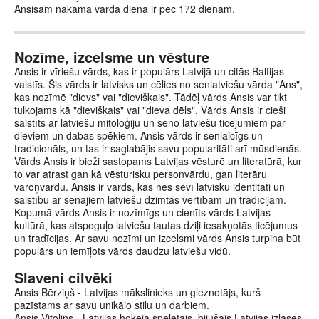
Ansisam nākamā vārda diena ir pēc 172 dienām.
Nozīme, izcelsme un vēsture
Ansis ir vīriešu vārds, kas ir populārs Latvijā un citās Baltijas
valstīs. Šis vārds ir latvisks un cēlies no senlatviešu vārda "Ans",
kas nozīmē "dievs" vai "dievišķais". Tādēļ vārds Ansis var tikt
tulkojams kā "dievišķais" vai "dieva dēls". Vārds Ansis ir cieši
saistīts ar latviešu mitoloģiju un seno latviešu ticējumiem par
dieviem un dabas spēkiem. Ansis vārds ir senlaicīgs un
tradicionāls, un tas ir saglabājis savu popularitāti arī mūsdienās.
Vārds Ansis ir bieži sastopams Latvijas vēsturē un literatūrā, kur
to var atrast gan kā vēsturisku personvārdu, gan literāru
varoņvārdu. Ansis ir vārds, kas nes sevī latvisku identitāti un
saistību ar senajiem latviešu dzimtas vērtībām un tradīcijām.
Kopumā vārds Ansis ir nozīmīgs un cienīts vārds Latvijas
kultūrā, kas atspoguļo latviešu tautas dziļi iesakņotās ticējumus
un tradīcijas. Ar savu nozīmi un izcelsmi vārds Ansis turpina būt
populārs un iemīļots vārds daudzu latviešu vidū.
Slaveni cilvēki
Ansis Bērziņš - Latvijas mākslinieks un gleznotājs, kurš
pazīstams ar savu unikālo stilu un darbiem.
Ansis Vitolins - Latvijas hokeja spēlētājs, bijušais Latvijas izlases