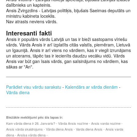
dalībnieks un kapteinis.
Ansis Zvirgzdins - Latvijas politiķis, bijušais Saeimas deputāts un
ministru kabineta loceklis.
Nav atrasts neviens vārds.
Interesanti fakti
Ansis ir populārs vārds Latvijā un tas ir bieži sastopams vīriešu
vārds. Vārds Ansis ir arī izplatīts citās valstīs, piemēram, Lietuvā
un Igaunijā. Ansis ir arī viens no vārdiem, kas ir viegli izrunājams
un atcerams, tāpēc tas ir iecienīts daudzu vecāku vidū. Vārds
Ansis var būt gan īsais vārds, gan saīsinājums no vārdiem, kas
sākas ar "An".
Parādiet visu vārdu sarakstu
-
Kalendārs ar vārda dienām
-
Vārda diena
Biežākie meklējumi pēc šīs lapas ir:
Kam vārda diena ir 26. Janvaris? - Vārda Ansis nozīme - Ansis varda nozime -
Ansis vārda skaidrojums - Vārda diena Ansis - Varda diena Ansis - Ansis varda
diena - Ansisa vārda diena -