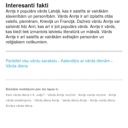
Interesanti fakti
Anrijs ir populārs vārds Latvijā, kas ir saistīts ar vairākām
slavenībām un personībām. Vārds Anrijs ir arī izplatīts citās
valstīs, piemēram, Krievijā un Francijā. Dažreiz vārdu Anrijs var
saīsināt līdz Anri, kas arī ir ļoti populārs vārds. Anrijs ir vārds,
kas bieži tiek izmantots latviešu literatūrā un mākslā. Vārds
Anrijs ir arī saistīts ar vairākām svētajām personām un
reliģiskiem notikumiem.
Parādiet visu vārdu sarakstu
-
Kalendārs ar vārda dienām
-
Vārda diena
Biežākie meklējumi pēc šīs lapas ir:
Kam vārda diena ir 6. Julijs? - Vārda Anrijs nozīme - Anrijs varda nozime - Anrijs
vārda skaidrojums - Vārda diena Anrijs - Varda diena Anrijs - Anrijs varda diena -
Anrijsa vārda diena -