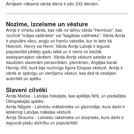
Anrijsam nākamā vārda diena ir pēc 333 dienām.
Nozīme, izcelsme un vēsture
Anrijs ir vīriešu vārds, kas nāk no latīņu vārda "Henricus", kas
nozīmē "mājas valdnieks" vai "bagātais valdnieks". Vārds Anrijs
ir populārs vācu, angļu un franču valodās, kur to lieto kā
Heinrich, Henry vai Henri. Vārds Anrijs Latvijā ir ieguvis
popularitāti pēdējo gadu laikā un ir viens no biežāk
sastopamajiem vārdiem. Vārda Anrijs vēsture saistās ar
daudzām slavenām personībām, piemēram, Anglijas karali
Henriju VIII, kurš bija nozīmīgs figūra Eiropas vēsturē. Anrijs ir
vārds ar spēcīgu un cienījamu vēsturi, kas dod tā nesējam
autoritāti un spēku.
Slaveni cilvēki
Anrijs Matīss - Latvijas hokejists, kas spēlējis NHL un piedalījies
Olimpiskajās spēlēs.
Anrijs Nāgels - Latviešu mākslinieks un gleznotājs, kura darbi ir
ietekmīgi Latvijas mākslas vēsturē.
Anrijs Straume - Latviešu rakstnieks un dzejnieks, kura darbi ir
ieguvuši plašu atzinību un popularitāti.