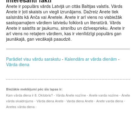
Anete ir populārs vārds Latvijā un citās Baltijas valstīs. Vārds
Anete ir ļoti skaists un viegli izrunājams. Dažreiz Anete tiek
saīsināts kā Anča vai Anetele. Anete ir arī viens no visbiežāk
sastopamajiem vārdiem latviešu folklorā un literatūrā. Vārds
Anete ir saistīts ar jaukumu, sirsnību un dzīvesprieku. Anete ir
arī viens no retajiem vārdiem, kas ir vienlīdzīgi populārs gan
jaunākajā, gan vecākajā paaudzē.
Parādiet visu vārdu sarakstu
-
Kalendārs ar vārda dienām
-
Vārda diena
Biežākie meklējumi pēc šīs lapas ir:
Kam vārda diena ir 8. Oktobris? - Vārda Anete nozīme - Anete varda nozime - Anete
vārda skaidrojums - Vārda diena Anete - Varda diena Anete - Anete varda diena -
Anetes vārda diena -