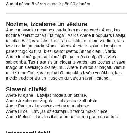
Anetei nākamā vārda diena ir pēc 60 dienām.
Nozīme, izcelsme un vēsture
Anete ir latviešu meitenes vārds, kas nāk no vārda Anna, kas
nozīmē "žēlastība" vai "laimīgā". Vārds Anete ir populārs Latvijā
un citās Baltijas valstīs. Tas ir arī saistīts ar citiem vārdiem, kas
izriet no latīņu vārda "Anna". Vārds Anete ir izplatīts katoļu un
pareizticīgo kultūrā, bieži svinot svētās Annas dienu. Vārds
Anete ir cieņā gan tradicionālajā, gan mūsdienīgajā latviešu
sabiedrībā. Tas ir skaists un elegants vārds, kas izceļas ar savu
maigo un sievišķīgo skanējumu. Anete ir vārds ar bagātu vēsturi
un dziļu nozīmi, kas turpina būt populārs izvēle vecākiem, kas
meklē tradicionālu un mūsdienīgu vārdu savai meitenei.
Slaveni cilvēki
Anete Krišjāne - Latvijas modeļa un aktrise.
Anete Jēkabsone-Žogota - Latvijas basketboliste.
Anete Paulus - Latvijas dziedātāja un aktrise.
Anete Brice - Latvijas dziedātāja un teātra māksliniece.
Anete Melece - Latvijas ilustratore un bērnu grāmatu autore.
Interesanti fakti