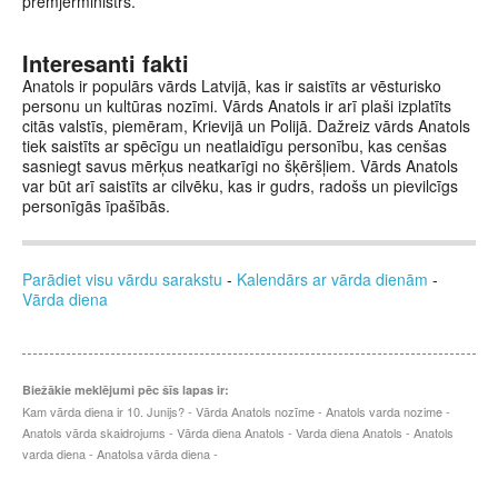
premjerministrs.
Interesanti fakti
Anatols ir populārs vārds Latvijā, kas ir saistīts ar vēsturisko
personu un kultūras nozīmi. Vārds Anatols ir arī plaši izplatīts
citās valstīs, piemēram, Krievijā un Polijā. Dažreiz vārds Anatols
tiek saistīts ar spēcīgu un neatlaidīgu personību, kas cenšas
sasniegt savus mērķus neatkarīgi no šķēršļiem. Vārds Anatols
var būt arī saistīts ar cilvēku, kas ir gudrs, radošs un pievilcīgs
personīgās īpašībās.
Parādiet visu vārdu sarakstu
-
Kalendārs ar vārda dienām
-
Vārda diena
Biežākie meklējumi pēc šīs lapas ir:
Kam vārda diena ir 10. Junijs? - Vārda Anatols nozīme - Anatols varda nozime -
Anatols vārda skaidrojums - Vārda diena Anatols - Varda diena Anatols - Anatols
varda diena - Anatolsa vārda diena -