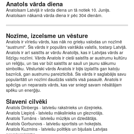
Anatols vārda diena
Anatolsam Latvijā ir vārda diena un tā notiek 10. Junijs.
Anatolsam nākamā vārda diena ir pēc 304 dienām.
Nozīme, izcelsme un vēsture
Anatols ir vīriešu vārds, kas nāk no grieķu valodas un nozīmē
"austrumi". Šis vārds ir populārs vairākās valstīs, tostarp Latvijā.
Anatols ir arī saistīts ar vārdu Anatolijs, kas ir Latvijas vārds ar
līdzīgu nozīmi. Vārds Anatols ir cieši saistīts ar austrumu kultūru
un reliģiju, un tas var būt saistīts ar sauli un jaunu sākumu
simboliku. Vēsturiski vārds Anatols ir bijis izplatīts gan katoļu
baznīcā, gan austrumu pareizticībā. Šis vārds ir saglabājis savu
popularitāti un nozīmi daudzās valstīs visā pasaulē. Anatols ir
spēcīgs un neparasts vārds, kas var sniegt savam nēsātājam
spēku un enerģiju.
Slaveni cilvēki
Anatols Dinbergs - latviešu rakstnieks un dzejnieks.
Anatols Liepiņš - latviešu mākslinieks un gleznotājs.
Anatols Tumāns - latviešu mūziķis un dziedātājs.
Anatols Gorbunovs - latviešu sportists un hokejists.
Anatols Kuzmins - latviešu politiķis un bijušais Latvijas