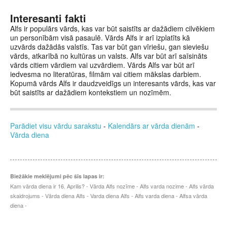
Interesanti fakti
Alfs ir populārs vārds, kas var būt saistīts ar dažādiem cilvēkiem
un personībām visā pasaulē. Vārds Alfs ir arī izplatīts kā
uzvārds dažādās valstīs. Tas var būt gan vīriešu, gan sieviešu
vārds, atkarībā no kultūras un valsts. Alfs var būt arī saīsināts
vārds citiem vārdiem vai uzvārdiem. Vārds Alfs var būt arī
iedvesma no literatūras, filmām vai citiem mākslas darbiem.
Kopumā vārds Alfs ir daudzveidīgs un interesants vārds, kas var
būt saistīts ar dažādiem kontekstiem un nozīmēm.
Parādiet visu vārdu sarakstu
-
Kalendārs ar vārda dienām
-
Vārda diena
Biežākie meklējumi pēc šīs lapas ir:
Kam vārda diena ir 16. Aprilis? - Vārda Alfs nozīme - Alfs varda nozime - Alfs vārda
skaidrojums - Vārda diena Alfs - Varda diena Alfs - Alfs varda diena - Alfsa vārda
diena -