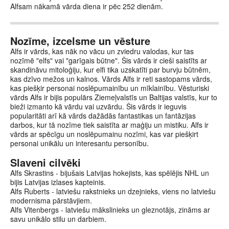
Alfsam nākamā vārda diena ir pēc 252 dienām.
Nozīme, izcelsme un vēsture
Alfs ir vārds, kas nāk no vācu un zviedru valodas, kur tas
nozīmē "elfs" vai "garīgais būtne". Šis vārds ir cieši saistīts ar
skandināvu mitoloģiju, kur elfi tika uzskatīti par burvju būtnēm,
kas dzīvo mežos un kalnos. Vārds Alfs ir reti sastopams vārds,
kas piešķir personai noslēpumainību un mīklainību. Vēsturiski
vārds Alfs ir bijis populārs Ziemeļvalstīs un Baltijas valstīs, kur to
bieži izmanto kā vārdu vai uzvārdu. Šis vārds ir ieguvis
popularitāti arī kā vārds dažādās fantastikas un fantāzijas
darbos, kur tā nozīme tiek saistīta ar maģiju un mistiku. Alfs ir
vārds ar spēcīgu un noslēpumainu nozīmi, kas var piešķirt
personai unikālu un interesantu personību.
Slaveni cilvēki
Alfs Skrastins - bijušais Latvijas hokejists, kas spēlējis NHL un
bijis Latvijas izlases kapteinis.
Alfs Ruberts - latviešu rakstnieks un dzejnieks, viens no latviešu
modernisma pārstāvjiem.
Alfs Vitenbergs - latviešu mākslinieks un gleznotājs, zināms ar
savu unikālo stilu un darbiem.