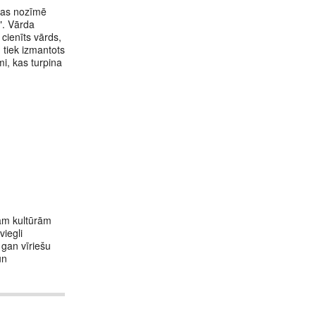
 kas nozīmē
". Vārda
 cienīts vārds,
 tiek izmantots
mi, kas turpina
dām kultūrām
viegli
 gan vīriešu
un