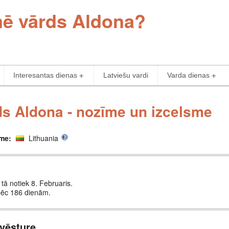
mē vārds Aldona?
Interesantas dienas
Latviešu vardi
Varda dienas
s Aldona - nozīme un izcelsme
sme:
Lithuania
 tā notiek 8. Februaris.
pēc 186 dienām.
vēsture