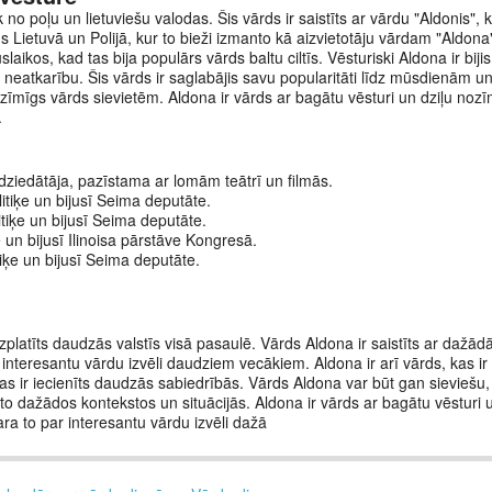
 no poļu un lietuviešu valodas. Šis vārds ir saistīts ar vārdu "Aldonis",
ds Lietuvā un Polijā, kur to bieži izmanto kā aizvietotāju vārdam "Aldona
ikos, kad tas bija populārs vārds baltu ciltīs. Vēsturiski Aldona ir bijis
neatkarību. Šis vārds ir saglabājis savu popularitāti līdz mūsdienām un
zīmīgs vārds sievietēm. Aldona ir vārds ar bagātu vēsturi un dziļu nozī
.
dziedātāja, pazīstama ar lomām teātrī un filmās.
itiķe un bijusī Seima deputāte.
itiķe un bijusī Seima deputāte.
un bijusī Ilinoisa pārstāve Kongresā.
iķe un bijusī Seima deputāte.
 izplatīts daudzās valstīs visā pasaulē. Vārds Aldona ir saistīts ar dažā
interesantu vārdu izvēli daudziem vecākiem. Aldona ir arī vārds, kas ir 
s ir iecienīts daudzās sabiedrībās. Vārds Aldona var būt gan sieviešu,
to dažādos kontekstos un situācijās. Aldona ir vārds ar bagātu vēsturi 
ra to par interesantu vārdu izvēli dažā