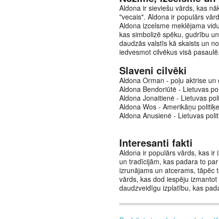
Aldona ir sieviešu vārds, kas nāk
"vecais". Aldona ir populārs vār
Aldona izcelsme meklējama vidusla
kas simbolizē spēku, gudrību un 
daudzās valstīs kā skaists un no
iedvesmot cilvēkus visā pasaulē
Slaveni cilvēki
Aldona Orman - poļu aktrise un 
Aldona Bendoriūtė - Lietuvas pol
Aldona Jonaitienė - Lietuvas pol
Aldona Wos - Amerikāņu politiķe 
Aldona Anusienė - Lietuvas polit
Interesanti fakti
Aldona ir populārs vārds, kas ir
un tradīcijām, kas padara to par 
izrunājams un atcerams, tāpēc ta
vārds, kas dod iespēju izmantot 
daudzveidīgu izplatību, kas pada