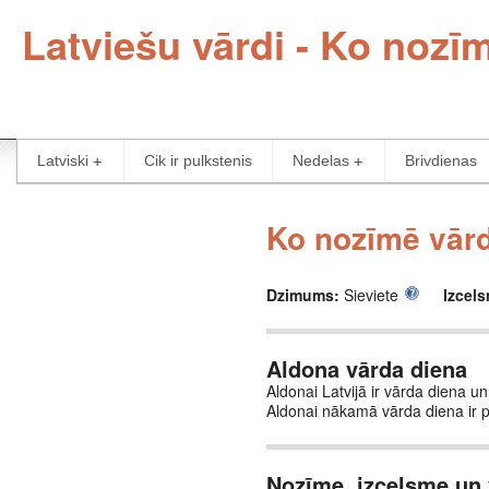
Latviešu vārdi - Ko nozī
Latviski
Cik ir pulkstenis
Nedelas
Brivdienas
Ko nozīmē vārd
Dzimums:
Sieviete
Izcel
Aldona vārda diena
Aldonai Latvijā ir vārda diena un
Aldonai nākamā vārda diena ir 
Nozīme, izcelsme un 