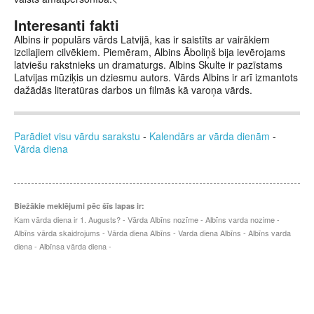
Interesanti fakti
Albins ir populārs vārds Latvijā, kas ir saistīts ar vairākiem
izcilajiem cilvēkiem. Piemēram, Albins Āboliņš bija ievērojams
latviešu rakstnieks un dramaturgs. Albins Skulte ir pazīstams
Latvijas mūziķis un dziesmu autors. Vārds Albins ir arī izmantots
dažādās literatūras darbos un filmās kā varoņa vārds.
Parādiet visu vārdu sarakstu
-
Kalendārs ar vārda dienām
-
Vārda diena
Biežākie meklējumi pēc šīs lapas ir:
Kam vārda diena ir 1. Augusts? - Vārda Albīns nozīme - Albīns varda nozime -
Albīns vārda skaidrojums - Vārda diena Albīns - Varda diena Albīns - Albīns varda
diena - Albīnsa vārda diena -