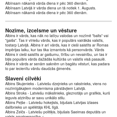
Albīnsam nākamā vārda diena ir pēc 360 dienām.
Albīnsam Latvijā ir vārda diena un tā notiek 1. Augusts.
Albīnsam nākamā vārda diena ir pēc 360 dienām.
Nozīme, izcelsme un vēsture
Albins ir vārds, kas nāk no latīņu valodas un nozīmē "balts" vai
"gaišs". Tas ir vīriešu vārds, kas ir populārs vairākās valstīs,
tostarp Latvijā. Albins ir arī vārds, kas ir cieši saistīts ar Romas
impērijas laiku, kur tas tika izmantots kā personvārds. Vārds
Albins ir cieši saistīts ar gaišumu, tīrību un nevainību, un tas ir
bijis populārs vārds dažādās kultūrās un valstīs visā pasaulē.
Albins ir vārds ar senām saknēm un bagātu vēsturi, kas padara
to par iecienītu vārdu daudzās ģimenēs.
Slaveni cilvēki
Albins Skujenieks - Latviešu dzejnieks un rakstnieks, viens no
nozīmīgākajiem modernisma pārstāvjiem Latvijā.
Albins Stroks - Latviešu mākslinieks, gleznotājs un grafikis, kurš
ieguvis atzinību ar savu unikālo stilu.
Albins Peļše - Latviešu hokejists, bijušais Latvijas izlases
dalībnieks un spēlētājs KHL līgā.
Albins Zelčs - Latviešu politiķis, bijušais Saeimas deputāts un
valsts amatpersonība.<