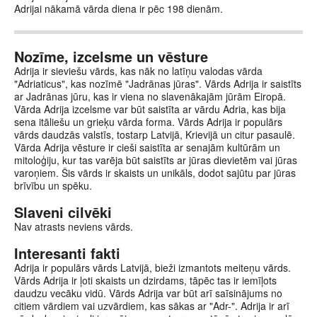
Adrijai nākamā vārda diena ir pēc 198 dienām.
Nozīme, izcelsme un vēsture
Adrija ir sieviešu vārds, kas nāk no latīņu valodas vārda
"Adriaticus", kas nozīmē "Jadrānas jūras". Vārds Adrija ir saistīts
ar Jadrānas jūru, kas ir viena no slavenākajām jūrām Eiropā.
Vārda Adrija izcelsme var būt saistīta ar vārdu Adria, kas bija
sena itāliešu un grieķu vārda forma. Vārds Adrija ir populārs
vārds daudzās valstīs, tostarp Latvijā, Krievijā un citur pasaulē.
Vārda Adrija vēsture ir cieši saistīta ar senajām kultūrām un
mitoloģiju, kur tas varēja būt saistīts ar jūras dievietēm vai jūras
varoņiem. Šis vārds ir skaists un unikāls, dodot sajūtu par jūras
brīvību un spēku.
Slaveni cilvēki
Nav atrasts neviens vārds.
Interesanti fakti
Adrija ir populārs vārds Latvijā, bieži izmantots meiteņu vārds.
Vārds Adrija ir ļoti skaists un dzirdams, tāpēc tas ir iemīļots
daudzu vecāku vidū. Vārds Adrija var būt arī saīsinājums no
citiem vārdiem vai uzvārdiem, kas sākas ar "Adr-". Adrija ir arī