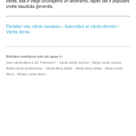
vārds, kas ir viegli izrunājams un atcerams, tāpēc tas ir populārs
izvēle daudzās ģimenēs.
Parādiet visu vārdu sarakstu
-
Kalendārs ar vārda dienām
-
Vārda diena
Biežākie meklējumi pēc šīs lapas ir:
Kam vārda diena ir 22. Februaris? - Vārda Adrija nozīme - Adrija varda nozime -
Adrija vārda skaidrojums - Vārda diena Adrija - Varda diena Adrija - Adrija varda
diena - Adrijas vārda diena -