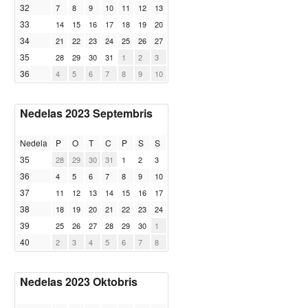
32
7
8
9
10
11
12
13
33
14
15
16
17
18
19
20
34
21
22
23
24
25
26
27
35
28
29
30
31
1
2
3
36
4
5
6
7
8
9
10
Nedelas 2023 Septembris
Nedela
P
O
T
C
P
S
S
35
28
29
30
31
1
2
3
36
4
5
6
7
8
9
10
37
11
12
13
14
15
16
17
38
18
19
20
21
22
23
24
39
25
26
27
28
29
30
1
40
2
3
4
5
6
7
8
Nedelas 2023 Oktobris