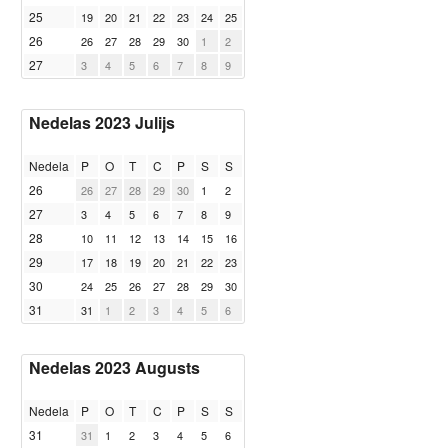
25
19
20
21
22
23
24
25
26
26
27
28
29
30
1
2
27
3
4
5
6
7
8
9
Nedelas 2023 Julijs
Nedela
P
O
T
C
P
S
S
26
26
27
28
29
30
1
2
27
3
4
5
6
7
8
9
28
10
11
12
13
14
15
16
29
17
18
19
20
21
22
23
30
24
25
26
27
28
29
30
31
31
1
2
3
4
5
6
Nedelas 2023 Augusts
Nedela
P
O
T
C
P
S
S
31
31
1
2
3
4
5
6