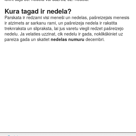
Kura tagad ir nedela?
Parskata ir redzami visi meneši un nedelas, pašreizejais menesis
ir atzimets ar sarkanu rami, un pašreizeja nedela ir rakstita
treknraksta un slipraksta, lai jus varetu viegli redzet pašreizejo
nedelu. Ja velaties uzzinat, cik nedelu ir gada, noklikškiniet uz
pareiza gada un skatiet
nedelas numuru
decembri.