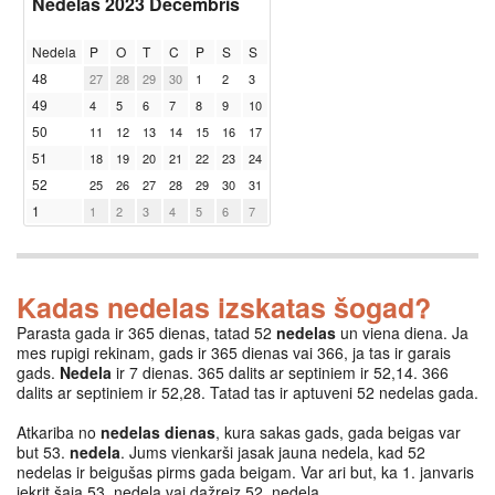
Nedelas 2023 Decembris
Nedela
P
O
T
C
P
S
S
48
27
28
29
30
1
2
3
49
4
5
6
7
8
9
10
50
11
12
13
14
15
16
17
51
18
19
20
21
22
23
24
52
25
26
27
28
29
30
31
1
1
2
3
4
5
6
7
Kadas nedelas izskatas šogad?
Parasta gada ir 365 dienas, tatad 52
nedelas
un viena diena. Ja
mes rupigi rekinam, gads ir 365 dienas vai 366, ja tas ir garais
gads.
Nedela
ir 7 dienas. 365 dalits ar septiniem ir 52,14. 366
dalits ar septiniem ir 52,28. Tatad tas ir aptuveni 52 nedelas gada.
Atkariba no
nedelas dienas
, kura sakas gads, gada beigas var
but 53.
nedela
. Jums vienkarši jasak jauna nedela, kad 52
nedelas ir beigušas pirms gada beigam. Var ari but, ka 1. janvaris
iekrit šaja 53. nedela vai dažreiz 52. nedela.