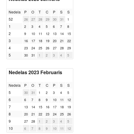
Nedela
P
O
T
C
P
S
S
52
26
27
28
29
30
31
1
1
2
3
4
5
6
7
8
2
9
10
11
12
13
14
15
3
16
17
18
19
20
21
22
4
23
24
25
26
27
28
29
5
30
31
1
2
3
4
5
Nedelas 2023 Februaris
Nedela
P
O
T
C
P
S
S
5
30
31
1
2
3
4
5
6
6
7
8
9
10
11
12
7
13
14
15
16
17
18
19
8
20
21
22
23
24
25
26
9
27
28
1
2
3
4
5
10
6
7
8
9
10
11
12