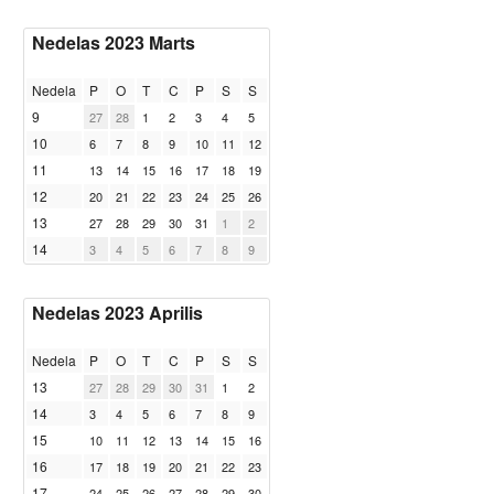
Nedelas 2023 Marts
Nedela
P
O
T
C
P
S
S
9
27
28
1
2
3
4
5
10
6
7
8
9
10
11
12
11
13
14
15
16
17
18
19
12
20
21
22
23
24
25
26
13
27
28
29
30
31
1
2
14
3
4
5
6
7
8
9
Nedelas 2023 Aprilis
Nedela
P
O
T
C
P
S
S
13
27
28
29
30
31
1
2
14
3
4
5
6
7
8
9
15
10
11
12
13
14
15
16
16
17
18
19
20
21
22
23
17
24
25
26
27
28
29
30