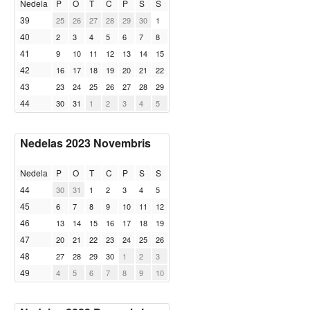
Nedela
P
O
T
C
P
S
S
39
25
26
27
28
29
30
1
40
2
3
4
5
6
7
8
41
9
10
11
12
13
14
15
42
16
17
18
19
20
21
22
43
23
24
25
26
27
28
29
44
30
31
1
2
3
4
5
Nedelas 2023 Novembris
Nedela
P
O
T
C
P
S
S
44
30
31
1
2
3
4
5
45
6
7
8
9
10
11
12
46
13
14
15
16
17
18
19
47
20
21
22
23
24
25
26
48
27
28
29
30
1
2
3
49
4
5
6
7
8
9
10