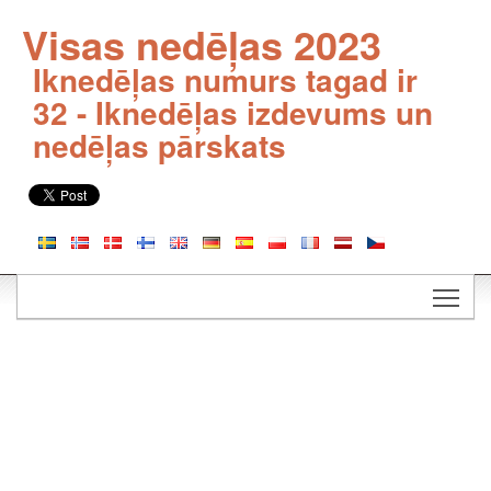
Visas nedēļas 2023
Iknedēļas numurs tagad ir
32 - Iknedēļas izdevums un
nedēļas pārskats
Togg