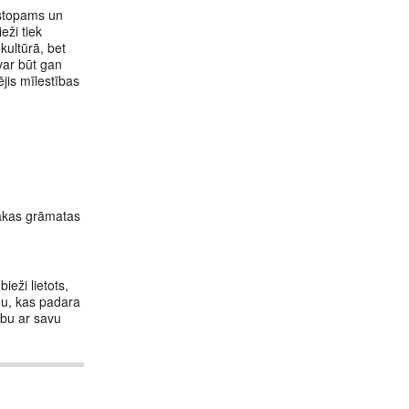
sastopams un
eži tiek
 kultūrā, bet
 var būt gan
jis mīlestības
irākas grāmatas
ieži lietots,
ndu, kas padara
ību ar savu