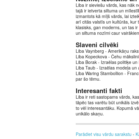
Liba ir sieviešu vārds, kas nāk n
tajā ir ietverta siltuma un mīlest
izmantots kā mīļš vārds, lai iztei
arī citās valstīs un kultūrās, ku
klasisks, gan moderns, un tas ir
un siltuma nozīmi caur vairākie
Slaveni cilvēki
Liba Vaynberg - Amerikāņu raks
Liba Kopeckova - Čehu mākslinie
Liba Borak - Izraēlas politiķe un
Liba Taub - Izraēlas modeļa un
Liba Waring Stambollion - Francū
par šo tēmu.
Interesanti fakti
Liba ir reti sastopams vārds, kas
tāpēc tas varētu būt unikāls izv
to vēl interesantāku. Kopumā vā
unikālo skaņu.
Parādiet visu vārdu sarakstu
-
K