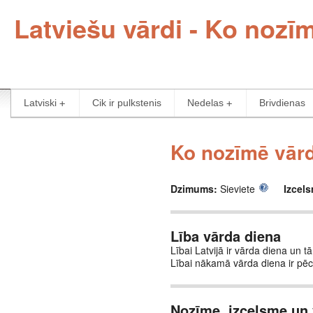
Latviešu vārdi - Ko nozī
Latviski
Cik ir pulkstenis
Nedelas
Brivdienas
Ko nozīmē vārd
Dzimums:
Sieviete
Izcel
Lība vārda diena
Lībai Latvijā ir vārda diena un tā
Lībai nākamā vārda diena ir pē
Nozīme, izcelsme un 