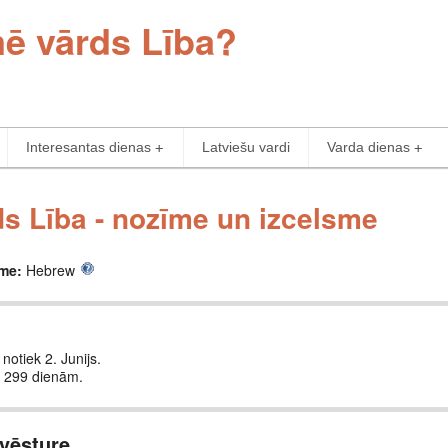
mē vārds Lība?
Interesantas dienas
Latviešu vardi
Varda dienas
s Lība - nozīme un izcelsme
sme:
Hebrew
 notiek 2. Junijs.
c 299 dienām.
vēsture