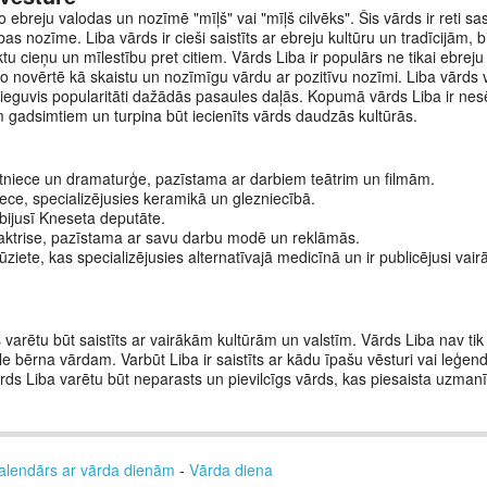
o ebreju valodas un nozīmē "mīļš" vai "mīļš cilvēks". Šis vārds ir reti 
ības nozīme. Liba vārds ir cieši saistīts ar ebreju kultūru un tradīcijām, bi
ktu cieņu un mīlestību pret citiem. Vārds Liba ir populārs ne tikai ebreju
r to novērtē kā skaistu un nozīmīgu vārdu ar pozitīvu nozīmi. Liba vārds
 ieguvis popularitāti dažādās pasaules daļās. Kopumā vārds Liba ir nesē
m gadsimtiem un turpina būt iecienīts vārds daudzās kultūrās.
tniece un dramaturģe, pazīstama ar darbiem teātrim un filmām.
ce, specializējusies keramikā un glezniecībā.
 bijusī Kneseta deputāte.
 aktrise, pazīstama ar savu darbu modē un reklāmās.
ziete, kas specializējusies alternatīvajā medicīnā un ir publicējusi va
 varētu būt saistīts ar vairākām kultūrām un valstīm. Vārds Liba nav tik b
ēle bērna vārdam. Varbūt Liba ir saistīts ar kādu īpašu vēsturi vai leģe
rds Liba varētu būt neparasts un pievilcīgs vārds, kas piesaista uzman
alendārs ar vārda dienām
-
Vārda diena