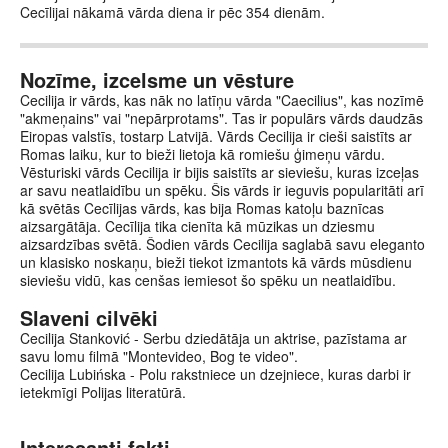
Cecīlijai nākamā vārda diena ir pēc 354 dienām.
Nozīme, izcelsme un vēsture
Cecilija ir vārds, kas nāk no latīņu vārda "Caecilius", kas nozīmē
"akmeņains" vai "nepārprotams". Tas ir populārs vārds daudzās
Eiropas valstīs, tostarp Latvijā. Vārds Cecilija ir cieši saistīts ar
Romas laiku, kur to bieži lietoja kā romiešu ģimeņu vārdu.
Vēsturiski vārds Cecilija ir bijis saistīts ar sieviešu, kuras izceļas
ar savu neatlaidību un spēku. Šis vārds ir ieguvis popularitāti arī
kā svētās Cecīlijas vārds, kas bija Romas katoļu baznīcas
aizsargātāja. Cecīlija tika cienīta kā mūzikas un dziesmu
aizsardzības svētā. Šodien vārds Cecilija saglabā savu eleganto
un klasisko noskaņu, bieži tiekot izmantots kā vārds mūsdienu
sieviešu vidū, kas cenšas iemiesot šo spēku un neatlaidību.
Slaveni cilvēki
Cecilija Stanković - Serbu dziedātāja un aktrise, pazīstama ar
savu lomu filmā "Montevideo, Bog te video".
Cecilija Lubińska - Polu rakstniece un dzejniece, kuras darbi ir
ietekmīgi Polijas literatūrā.
Interesanti fakti