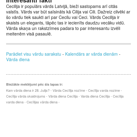
Cecilija ir populārs vārds Latvijā, bieži sastopams arī citās
valstīs. Vārds var būt saīsināts kā Cilija vai Cili. Dažreiz cilvēki ar
šo vārdu tiek saukti arī par Cecilu vai Ceci. Vārds Cecilija ir
skaists un elegants, tāpēc tas ir iecienīts daudzu vecāku vidū.
Vārda skaņa un rakstzīmes padara to par interesantu izvēli
meitenēm visā pasaulē.
Parādiet visu vārdu sarakstu
-
Kalendārs ar vārda dienām
-
Vārda diena
Biežākie meklējumi pēc šīs lapas ir:
Kam vārda diena ir 28. Julijs? - Vārda Cecīlija nozīme - Cecīlija varda nozime -
Cecīlija vārda skaidrojums - Vārda diena Cecīlija - Varda diena Cecīlija - Cecīlija
varda diena - Cecīlijas vārda diena -