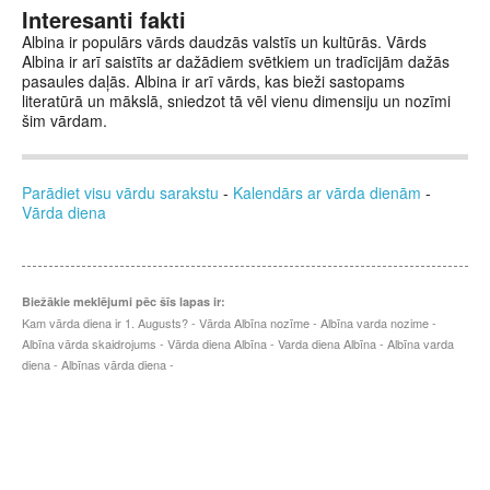
Interesanti fakti
Albina ir populārs vārds daudzās valstīs un kultūrās. Vārds
Albina ir arī saistīts ar dažādiem svētkiem un tradīcijām dažās
pasaules daļās. Albina ir arī vārds, kas bieži sastopams
literatūrā un mākslā, sniedzot tā vēl vienu dimensiju un nozīmi
šim vārdam.
Parādiet visu vārdu sarakstu
-
Kalendārs ar vārda dienām
-
Vārda diena
Biežākie meklējumi pēc šīs lapas ir:
Kam vārda diena ir 1. Augusts? - Vārda Albīna nozīme - Albīna varda nozime -
Albīna vārda skaidrojums - Vārda diena Albīna - Varda diena Albīna - Albīna varda
diena - Albīnas vārda diena -