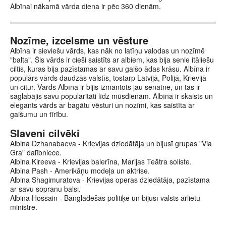
Albīnai nākamā vārda diena ir pēc 360 dienām.
Nozīme, izcelsme un vēsture
Albīna ir sieviešu vārds, kas nāk no latīņu valodas un nozīmē
"balta". Šis vārds ir cieši saistīts ar albiem, kas bija senie itāliešu
ciltis, kuras bija pazīstamas ar savu gaišo ādas krāsu. Albīna ir
populārs vārds daudzās valstīs, tostarp Latvijā, Polijā, Krievijā
un citur. Vārds Albīna ir bijis izmantots jau senatnē, un tas ir
saglabājis savu popularitāti līdz mūsdienām. Albīna ir skaists un
elegants vārds ar bagātu vēsturi un nozīmi, kas saistīta ar
gaišumu un tīrību.
Slaveni cilvēki
Albina Dzhanabaeva - Krievijas dziedātāja un bijusī grupas "Via
Gra" dalībniece.
Albina Kireeva - Krievijas balerīna, Marijas Teātra soliste.
Albina Pash - Amerikāņu modeļa un aktrise.
Albina Shagimuratova - Krievijas operas dziedātāja, pazīstama
ar savu sopranu balsi.
Albina Hossain - Bangladešas politiķe un bijusī valsts ārlietu
ministre.